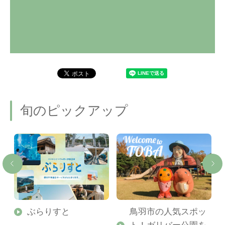
旬のピックアップ
勢
ぶらりすと
鳥羽市の人気スポッ