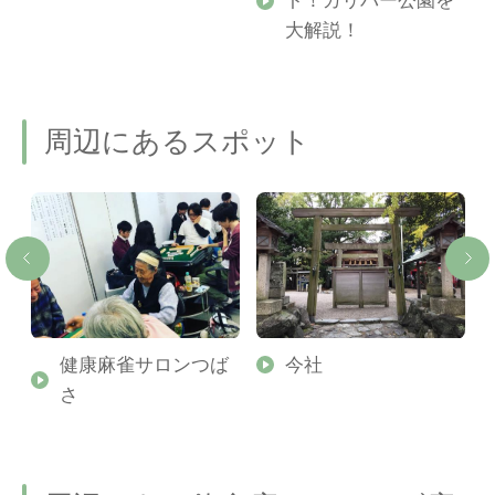
ト！ガリバー公園を
ご
大解説！
周辺にあるスポット
ス
健康麻雀サロンつば
今社
さ