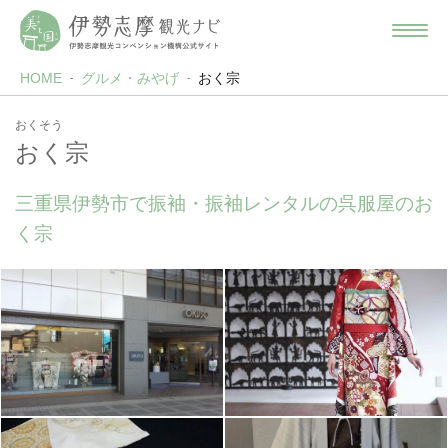
HOME
グルメ・みやげ
おく宗
おくそう
おく宗
三重県伊勢市で振袖・振袖レンタルの呉服屋のお
く宗