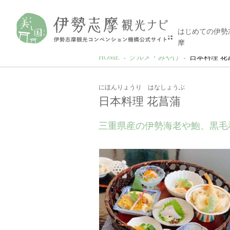
はじめての伊勢
摩
HOME
グルメ・みやげ
日本料理 花
にほんりょうり はなしょうぶ
日本料理 花菖蒲
三重県産の伊勢海老や鮑、黒毛