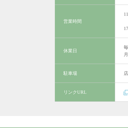
1
営業時間
1
休業日
月
駐車場
店
リンクURL