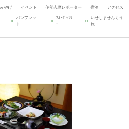
みやげ
イベント
伊勢志摩レポーター
宿泊
アクセス
パンフレッ
ﾌｫﾄｷﾞｬﾗﾘ
いせしませんぐう
ト
ｰ
旅