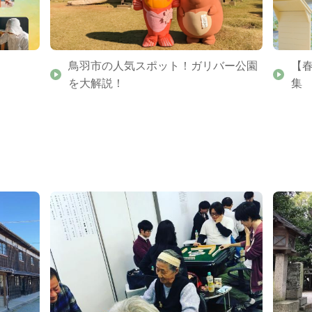
鳥羽市の人気スポット！ガリバー公園
【
を大解説！
集