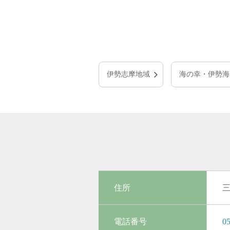
伊勢志摩地域
海の幸・伊勢海
住所
三
電話番号
05