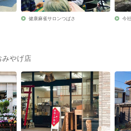
健康麻雀サロンつばさ
今
おみやげ店