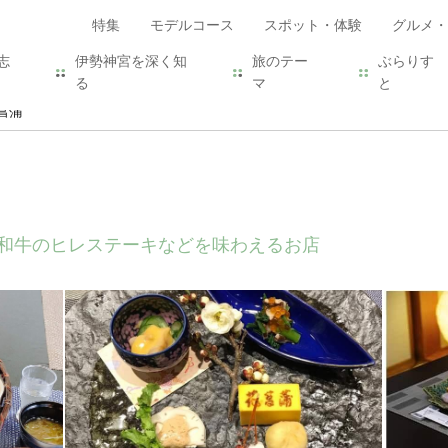
特集
モデルコース
スポット・体験
グルメ・
志
伊勢神宮を深く知
旅のテー
ぶらりす
る
マ
と
菖蒲
和牛のヒレステーキなどを味わえるお店