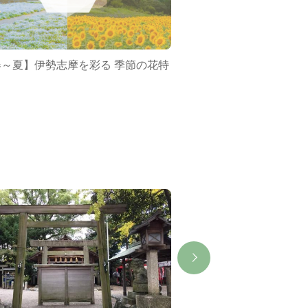
春～夏】伊勢志摩を彩る 季節の花特
ミジュマルバス&ポケ
集