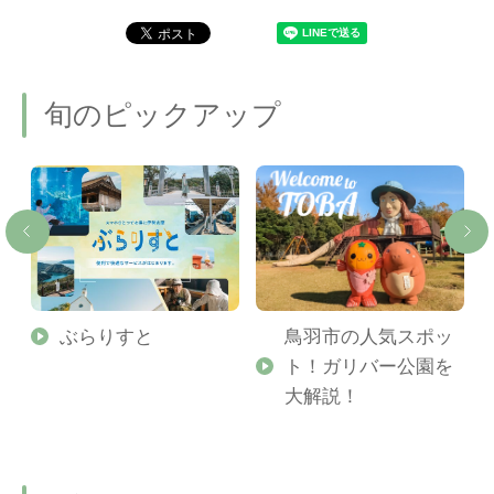
旬のピックアップ
勢
ぶらりすと
鳥羽市の人気スポッ
ト！ガリバー公園を
ご
大解説！