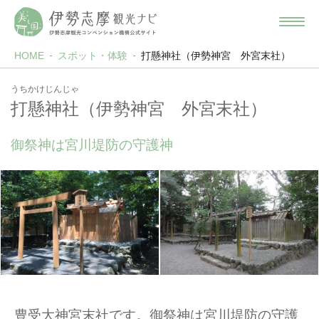
HOME
スポット・体験
打懸神社（伊勢神宮 外宮末社）
うちかけじんじゃ
打懸神社（伊勢神宮 外宮末社）
御祭神は宮川堤防の守護神
豊受大神宮末社です。御祭神は宮川堤防の守護