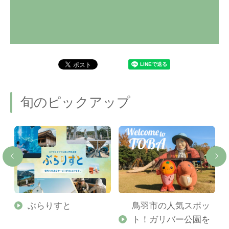
旬のピックアップ
勢
ぶらりすと
鳥羽市の人気スポッ
ト！ガリバー公園を