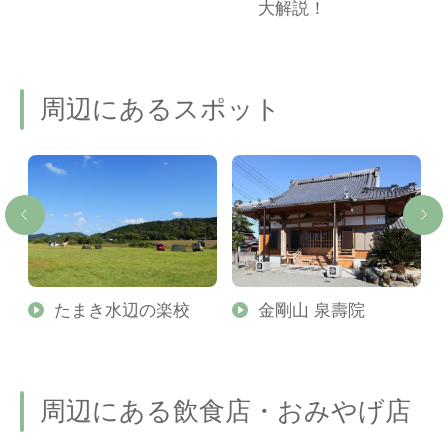
ご
大解説！
周辺にあるスポット
神
たまき水辺の楽校
金剛山 泉壽院
周辺にある飲食店・おみやげ店