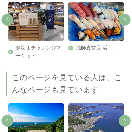
ー
鳥羽１チャレンジマ
漁師直営店 浜幸
ーケット
このページを見ている人は、こ
んなページも見ています