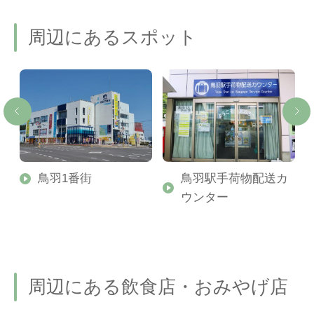
周辺にあるスポット
た
鳥羽1番街
鳥羽駅手荷物配送カ
ゃ
ウンター
海
周辺にある飲食店・おみやげ店