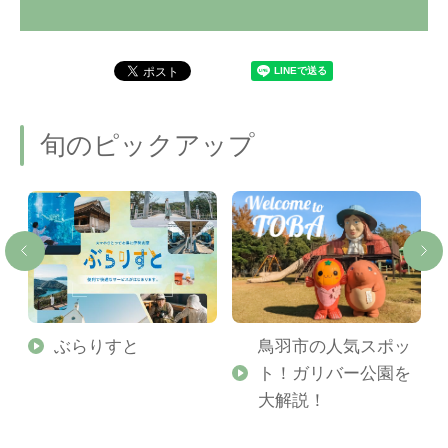
旬のピックアップ
勢
ぶらりすと
鳥羽市の人気スポッ
ト！ガリバー公園を
ご
大解説！