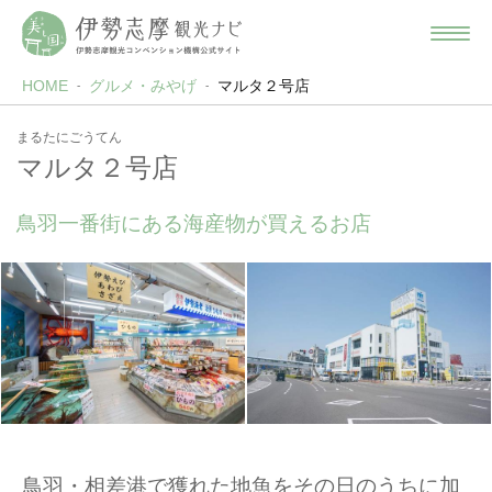
HOME
グルメ・みやげ
マルタ２号店
まるたにごうてん
マルタ２号店
鳥羽一番街にある海産物が買えるお店
鳥羽・相差港で獲れた地魚をその日のうちに加