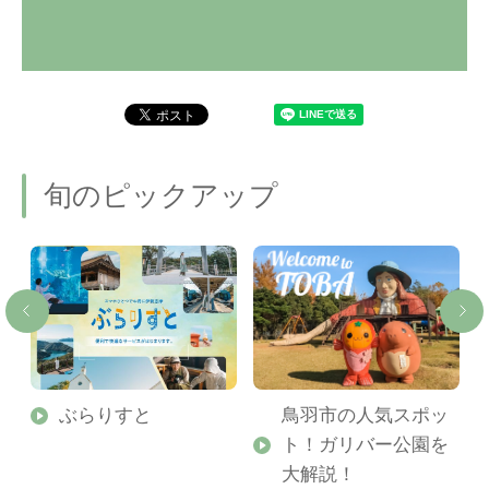
旬のピックアップ
勢
ぶらりすと
鳥羽市の人気スポッ
ト！ガリバー公園を
ご
大解説！