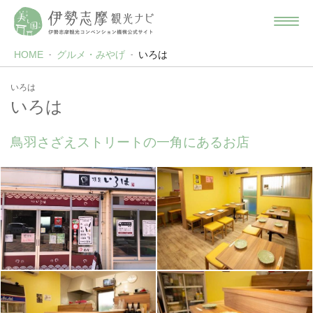
HOME
グルメ・みやげ
いろは
いろは
いろは
鳥羽さざえストリートの一角にあるお店