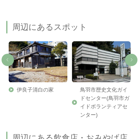
周辺にあるスポット
り
伊良子清白の家
鳥羽市歴史文化ガイ
ドセンター(鳥羽市ガ
イドボランティアセ
ンター)
周辺にある飲食店・おみやげ店