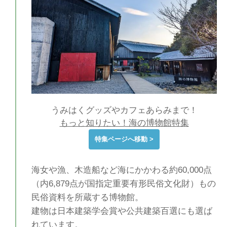
うみはくグッズやカフェあらみまで！
もっと知りたい！海の博物館特集
特集ページへ移動 >
海女や漁、木造船など海にかかわる約60,000点
（内6,879点が国指定重要有形民俗文化財）もの
民俗資料を所蔵する博物館。
建物は日本建築学会賞や公共建築百選にも選ば
れています。