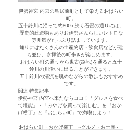
伊勢神宮 内宮の鳥居前町として栄えるおはらい
町。
五十鈴川に沿って約800m続く石畳の通りには、
歴史的建造物もありお伊勢さんらしいレトロな
雰囲気がたっぷり詰まっています。
通りにはたくさんの土産物店・飲食店などが建
ち並び、参拝後の町歩きが楽しめます。
おはらい町の通りから世古(路地)を通ると五十
鈴川の川沿いに出ることができます。
五十鈴川の清流を眺めながらの散歩もおすすめ
です。
関連 特集記事
伊勢神宮 内宮へ来たならココ！「グルメを食べ
て堪能」・「みやげを買って楽しむ」を『おか
げ横丁』と『おはらい町』で満喫しよう！
おはらい町・おかげ横丁 ~グルメ・お土産~