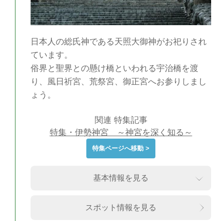
日本人の総氏神である天照大御神がお祀りされ
ています。
俗界と聖界との懸け橋といわれる宇治橋を渡
り、風日祈宮、荒祭宮、御正宮へお参りしまし
ょう。
関連 特集記事
特集・伊勢神宮 ～神宮を深く知る～
特集ページへ移動 >
基本情報を見る
スポット情報を見る