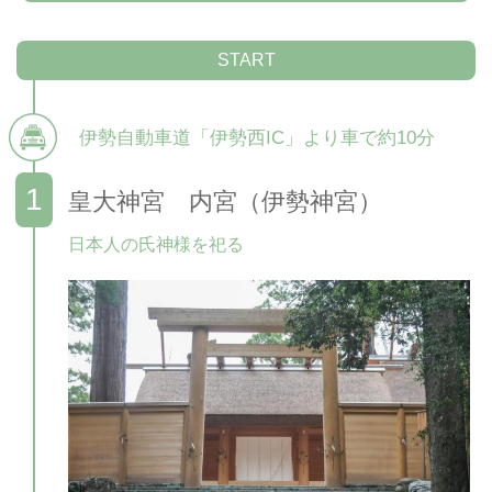
START
伊勢自動車道「伊勢西IC」より車で約10分
皇大神宮 内宮（伊勢神宮）
日本人の氏神様を祀る