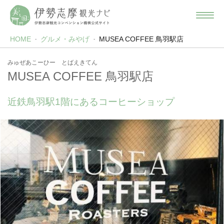
HOME
グルメ・みやげ
MUSEA COFFEE 鳥羽駅店
みゅぜあこーひー とばえきてん
MUSEA COFFEE 鳥羽駅店
近鉄鳥羽駅1階にあるコーヒーショップ