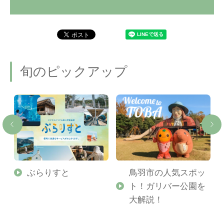
旬のピックアップ
勢
ぶらりすと
鳥羽市の人気スポッ
ト！ガリバー公園を
ご
大解説！