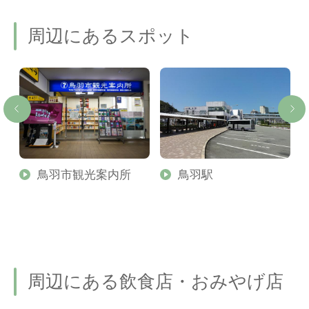
周辺にあるスポット
の
鳥羽市観光案内所
鳥羽駅
海
周辺にある飲食店・おみやげ店