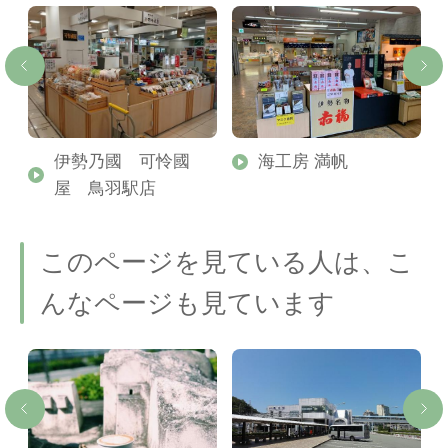
ー
伊勢乃國 可怜國
海工房 満帆
屋 鳥羽駅店
このページを見ている人は、こ
んなページも見ています