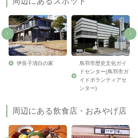
周辺にあるスポット
り
伊良子清白の家
鳥羽市歴史文化ガイ
ドセンター(鳥羽市ガ
イドボランティアセ
ンター)
周辺にある飲食店・おみやげ店