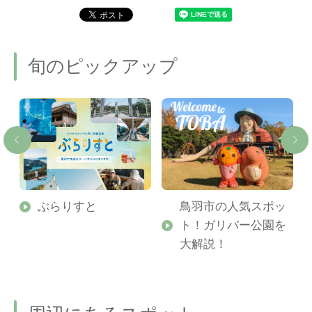
旬のピックアップ
勢
ぶらりすと
鳥羽市の人気スポッ
ト！ガリバー公園を
ご
大解説！