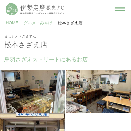
HOME
グルメ・みやげ
松本さざえ店
まつもとさざえてん
松本さざえ店
鳥羽さざえストリートにあるお店