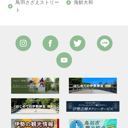
―
鳥羽さざえストリー
海鮮大和
験
ト