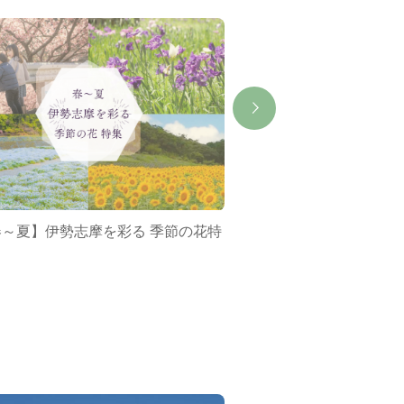
春～夏】伊勢志摩を彩る 季節の花特
ミジュマルバス&ポケ
集