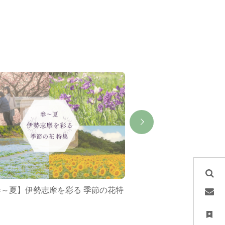
春～夏】伊勢志摩を彩る 季節の花特
ミジュマルバス&ポケ
集