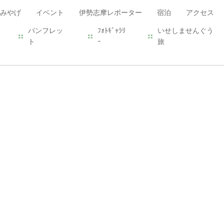
みやげ
イベント
伊勢志摩レポーター
宿泊
アクセス
パンフレッ
ﾌｫﾄｷﾞｬﾗﾘ
いせしませんぐう
ト
ｰ
旅