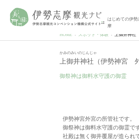
はじめての伊勢
摩
HOME
スポット・体験
上御井神社
かみのみいのじんじゃ
上御井神社（伊勢神宮 
御祭神は御料水守護の御霊
伊勢神宮外宮の所管社です。
御祭神は御料水守護の御霊で
社殿は無く御井覆屋が造られ