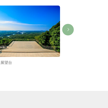
山展望台
ミキモト真珠島