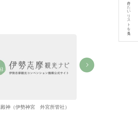
行きたいリストを見る
酒殿神（伊勢神宮 外宮所管社）
土宮（伊勢神宮 外