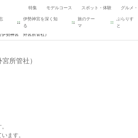
特集
モデルコース
スポット・体験
グルメ・
志
伊勢神宮を深く知
旅のテー
ぶらりす
る
マ
と
（伊勢神宮 外宮所管社）
外宮所管社）
す。
ています。