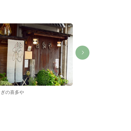
なぎの喜多や
中むら