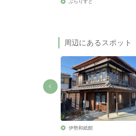
】伊勢志摩の美しい滝 7
ぶらりすと
名瀑もご紹介します
周辺にあるスポット
（伊勢神宮 外宮所管社）
伊勢和紙館