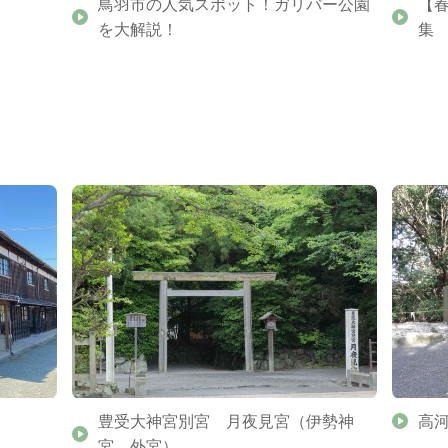
鳥羽市の人気スポット！ガリバー公園
【
を大解説！
集
豊受大神宮別宮 月夜見宮（伊勢神
高
宮 外宮）