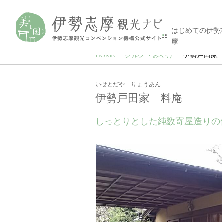
はじめての伊勢
摩
HOME
グルメ・みやげ
伊勢戸田家
いせとだや りょうあん
伊勢戸田家 料庵
しっとりとした純数寄屋造りの