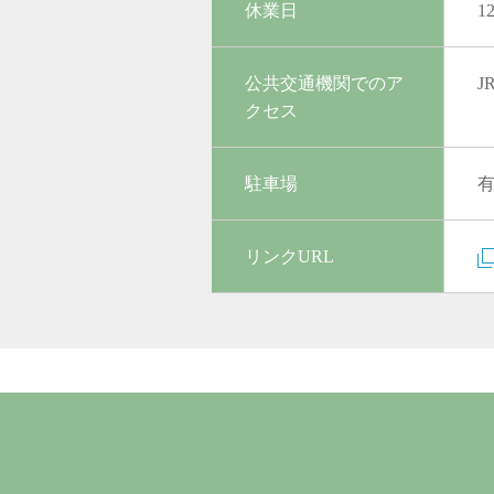
休業日
1
公共交通機関でのア
J
クセス
駐車場
リンクURL