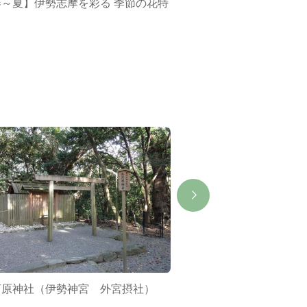
春～夏】伊勢志摩を彩る 季節の花特
ミジュマルバス&ポケ
集
河原神社（伊勢神宮 外宮摂社）
健康麻雀サロンつば