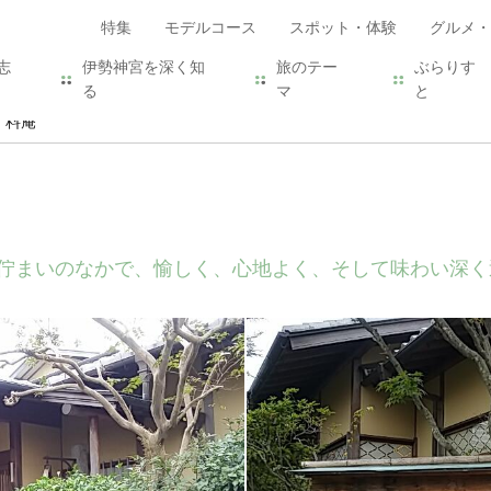
特集
モデルコース
スポット・体験
グルメ・
志
伊勢神宮を深く知
旅のテー
ぶらりす
る
マ
と
 料庵
佇まいのなかで、愉しく、心地よく、そして味わい深く