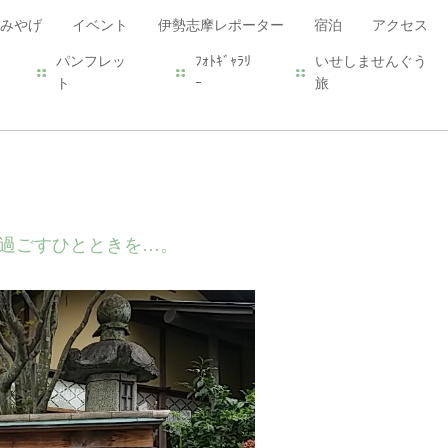
みやげ
イベント
伊勢志摩レポーター
宿泊
アクセス
パンフレッ
ﾌｫﾄｷﾞｬﾗﾘ
いせしませんぐう
ト
ｰ
旅
過ごすひとときを…。