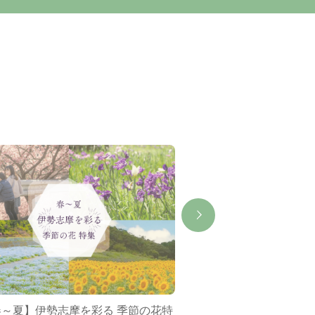
春～夏】伊勢志摩を彩る 季節の花特
ミジュマルバス&ポケ