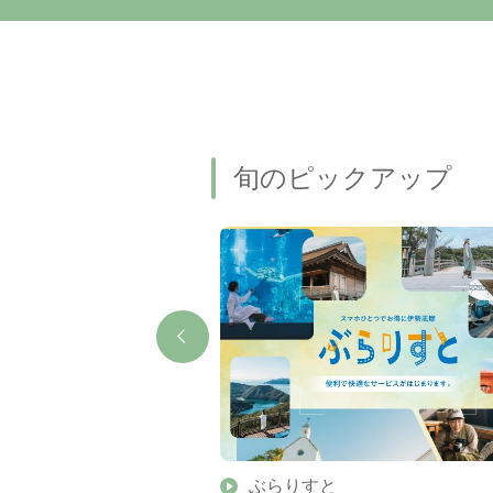
旬のピックアップ
】伊勢志摩の美しい滝 7
ぶらりすと