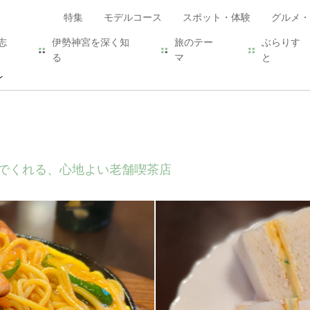
特集
モデルコース
スポット・体験
グルメ・
志
伊勢神宮を深く知
旅のテー
ぶらりす
る
マ
と
ン
でくれる、心地よい老舗喫茶店