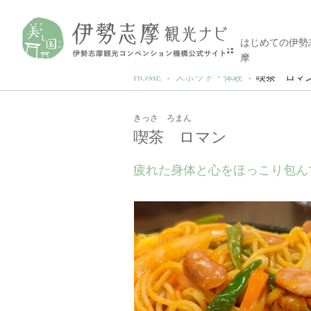
はじめての伊勢
摩
HOME
スポット・体験
喫茶 ロマ
きっさ ろまん
喫茶 ロマン
疲れた身体と心をほっこり包ん