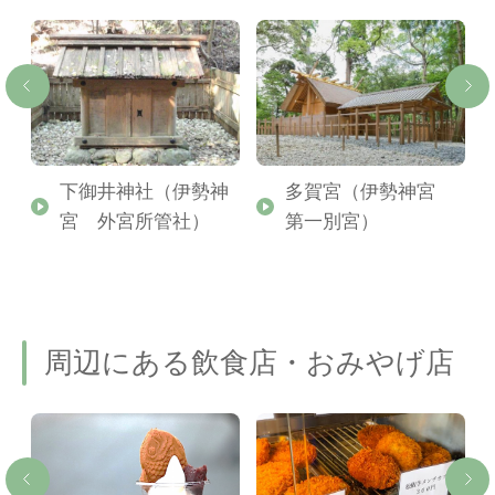
社
下御井神社（伊勢神
多賀宮（伊勢神宮
摂
宮 外宮所管社）
第一別宮）
周辺にある飲食店・おみやげ店