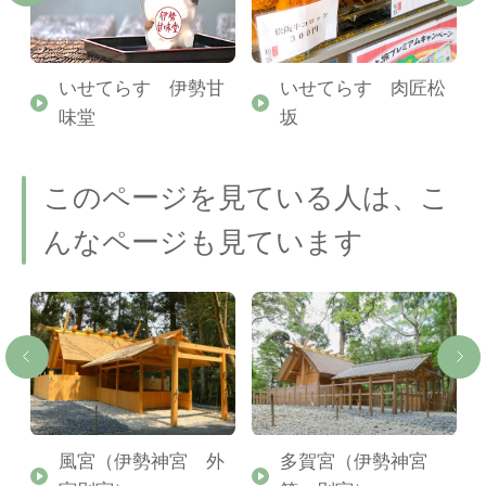
いせてらす 伊勢甘
いせてらす 肉匠松
味堂
坂
このページを見ている人は、こ
んなページも見ています
宮
風宮（伊勢神宮 外
多賀宮（伊勢神宮