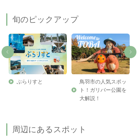
旬のピックアップ
勢
ぶらりすと
鳥羽市の人気スポッ
ト！ガリバー公園を
ご
大解説！
周辺にあるスポット