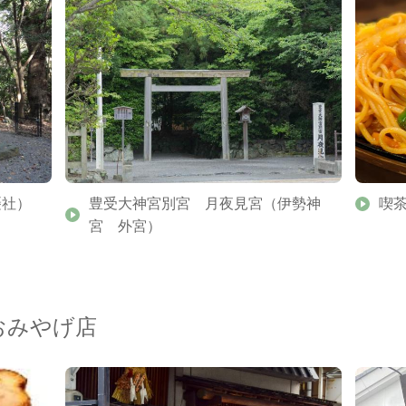
摂社）
豊受大神宮別宮 月夜見宮（伊勢神
喫
宮 外宮）
おみやげ店