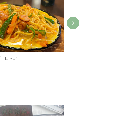
茶 ロマン
伊勢和紙館