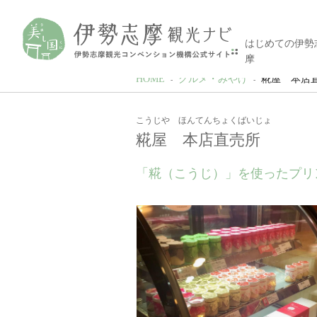
はじめての伊勢
摩
HOME
グルメ・みやげ
糀屋 本店
こうじや ほんてんちょくばいじょ
糀屋 本店直売所
「糀（こうじ）」を使ったプリ