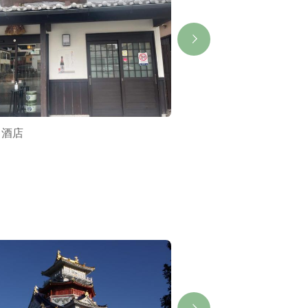
田酒店
中むら