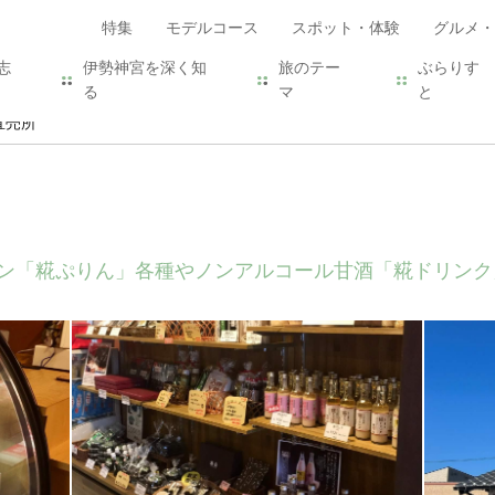
特集
モデルコース
スポット・体験
グルメ・
志
伊勢神宮を深く知
旅のテー
ぶらりす
る
マ
と
直売所
ン「糀ぷりん」各種やノンアルコール甘酒「糀ドリンク