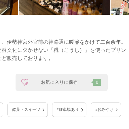
年）、伊勢神宮外宮前の神路通に暖簾をかけて二百余年。
発酵文化に欠かせない「糀（こうじ）」を使ったプリン
など販売しております。
お気に入りに保存
0
銘菓・スイーツ
#駐車場あり
#おみやげ