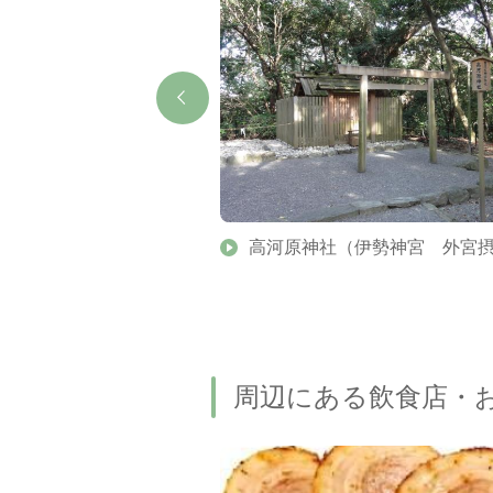
荷物預かり所
高河原神社（伊勢神宮 外宮
周辺にある飲食店・