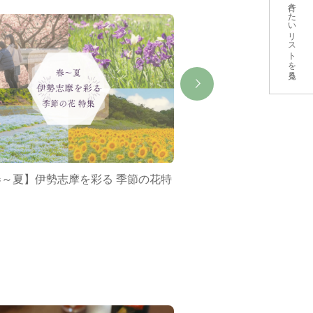
行きたいリストを見る
春～夏】伊勢志摩を彩る 季節の花特
ミジュマルバス&ポケ
集