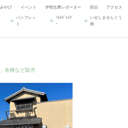
みやげ
イベント
伊勢志摩レポーター
宿泊
アクセス
パンフレッ
ﾌｫﾄｷﾞｬﾗﾘ
いせしませんぐう
ト
ｰ
旅
」各種など販売