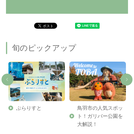
旬のピックアップ
勢
ぶらりすと
鳥羽市の人気スポッ
ト！ガリバー公園を
ご
大解説！