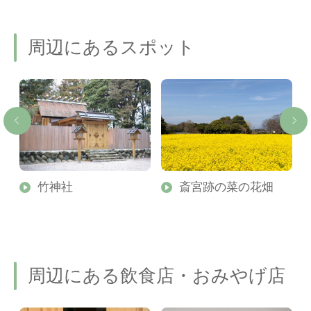
周辺にあるスポット
紙
竹神社
斎宮跡の菜の花畑
周辺にある飲食店・おみやげ店