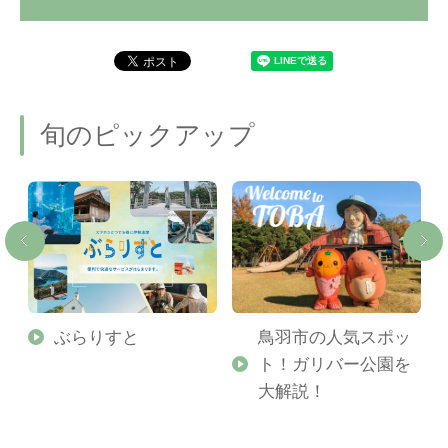
旬のピックアップ
勢
ぶらりすと
鳥羽市の人気スポッ
ト！ガリバー公園を
ご
大解説！