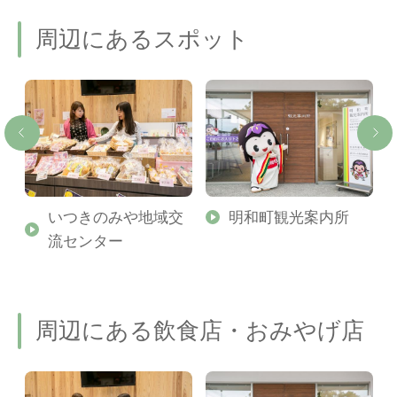
周辺にあるスポット
勢
いつきのみや地域交
明和町観光案内所
流センター
周辺にある飲食店・おみやげ店