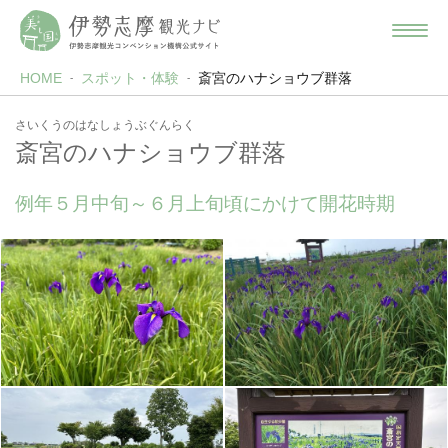
HOME
スポット・体験
斎宮のハナショウブ群落
さいくうのはなしょうぶぐんらく
斎宮のハナショウブ群落
例年５月中旬～６月上旬頃にかけて開花時期