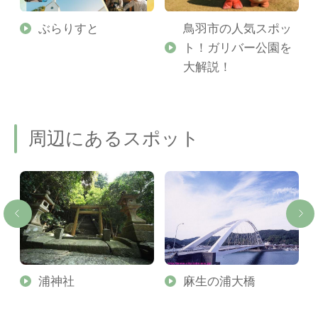
勢
ぶらりすと
鳥羽市の人気スポッ
ト！ガリバー公園を
ご
大解説！
周辺にあるスポット
浦神社
麻生の浦大橋