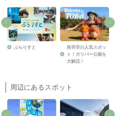
勢
ぶらりすと
鳥羽市の人気スポッ
ト！ガリバー公園を
ご
大解説！
周辺にあるスポット