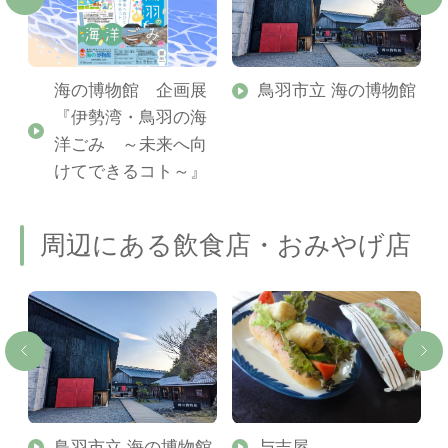
海の博物館 企画展
鳥羽市立 海の博物館
『伊勢湾・鳥羽の海
洋ごみ ～未来へ向
けてできるコト～』
周辺にある飲食店・おみやげ店
鳥羽市立 海の博物館
与吉屋