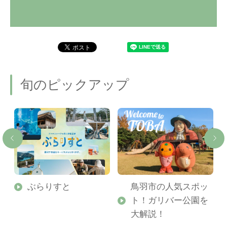
旬のピックアップ
勢
ぶらりすと
鳥羽市の人気スポッ
ト！ガリバー公園を
ご
大解説！