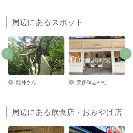
周辺にあるスポット
ー
龍神さん
美多羅志神社
周辺にある飲食店・おみやげ店