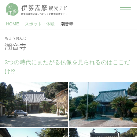
HOME
スポット・体験
潮音寺
ちょうおんじ
潮音寺
3つの時代にまたがる仏像を見られるのはここだ
け!?