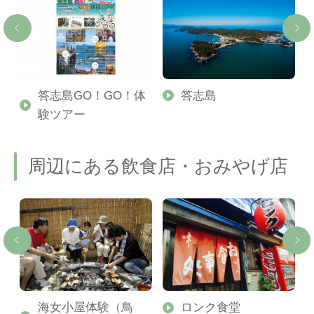
宿
答志島GO！GO！体
答志島
験ツアー
周辺にある飲食店・おみやげ店
ミ
海女小屋体験（鳥
ロンク食堂