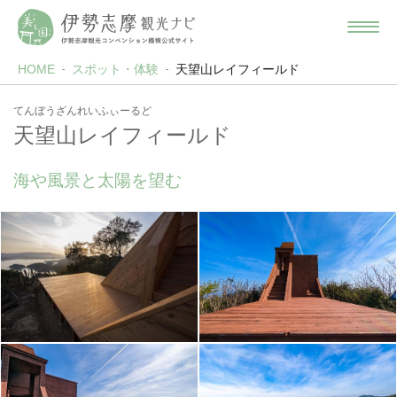
HOME
スポット・体験
天望山レイフィールド
てんぼうざんれいふぃーるど
天望山レイフィールド
海や風景と太陽を望む