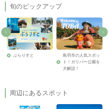
旬のピックアップ
勢
ぶらりすと
鳥羽市の人気スポッ
ト！ガリバー公園を
ご
大解説！
周辺にあるスポット