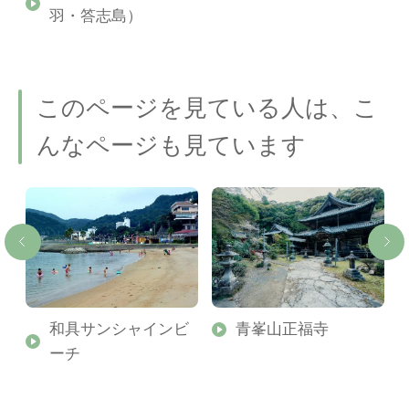
羽・答志島）
このページを見ている人は、こ
んなページも見ています
和具サンシャインビ
青峯山正福寺
ーチ