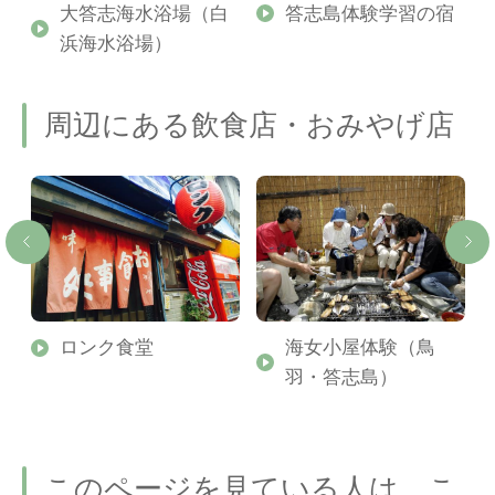
大答志海水浴場（白
答志島体験学習の宿
浜海水浴場）
周辺にある飲食店・おみやげ店
ミ
ロンク食堂
海女小屋体験（鳥
羽・答志島）
このページを見ている人は、こ