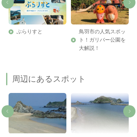
勢
ぶらりすと
鳥羽市の人気スポッ
ト！ガリバー公園を
ご
大解説！
周辺にあるスポット