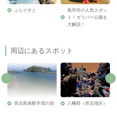
勢
ぶらりすと
鳥羽市の人気スポッ
ト！ガリバー公園を
ご
大解説！
周辺にあるスポット
答志島体験学習の宿
八幡祭（答志地区）