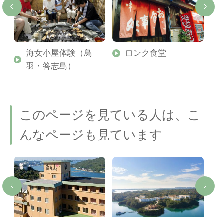
ミ
海女小屋体験（鳥
ロンク食堂
羽・答志島）
このページを見ている人は、こ
んなページも見ています