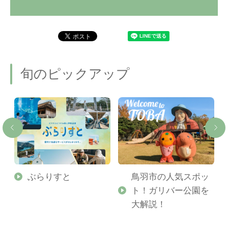
旬のピックアップ
勢
ぶらりすと
鳥羽市の人気スポッ
ト！ガリバー公園を
ご
大解説！