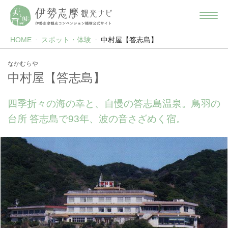
HOME
スポット・体験
中村屋【答志島】
なかむらや
中村屋【答志島】
四季折々の海の幸と、自慢の答志島温泉。鳥羽の
台所 答志島で93年、波の音さざめく宿。