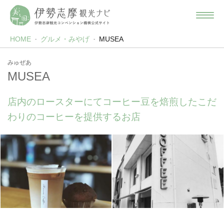
HOME
グルメ・みやげ
MUSEA
みゅぜあ
MUSEA
店内のロースターにてコーヒー豆を焙煎したこだ
わりのコーヒーを提供するお店