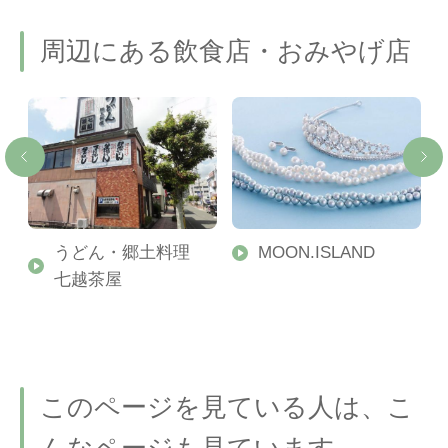
周辺にある飲食店・おみやげ店
門
うどん・郷土料理
MOON.ISLAND
七越茶屋
このページを見ている人は、こ