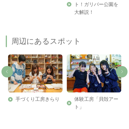
ト！ガリバー公園を
ご
大解説！
周辺にあるスポット
手づくり工房きらり
体験工房「貝殻アー
ト」