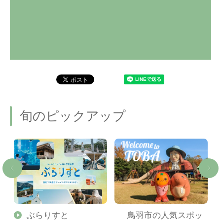
旬のピックアップ
勢
ぶらりすと
鳥羽市の人気スポッ