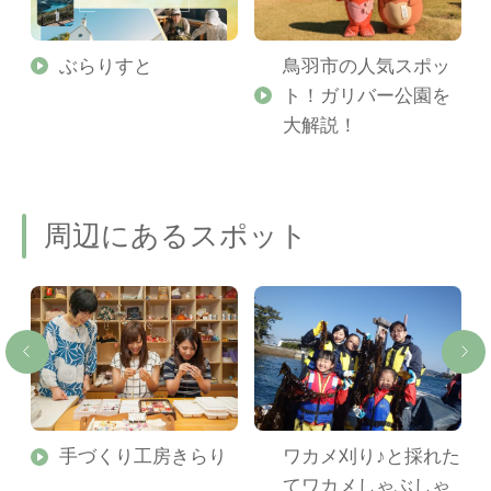
勢
ぶらりすと
鳥羽市の人気スポッ
ト！ガリバー公園を
ご
大解説！
周辺にあるスポット
手づくり工房きらり
ワカメ刈り♪と採れた
てワカメしゃぶしゃ