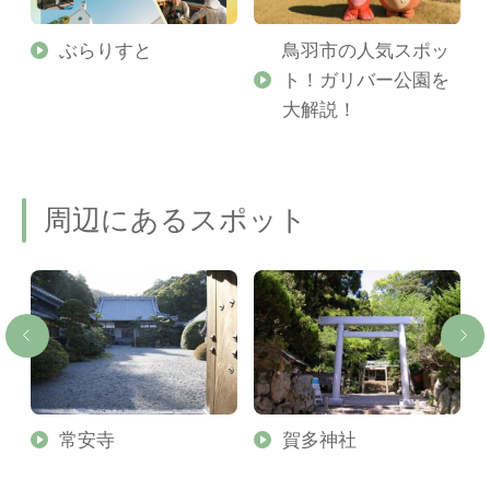
勢
ぶらりすと
鳥羽市の人気スポッ
ト！ガリバー公園を
ご
大解説！
周辺にあるスポット
常安寺
賀多神社