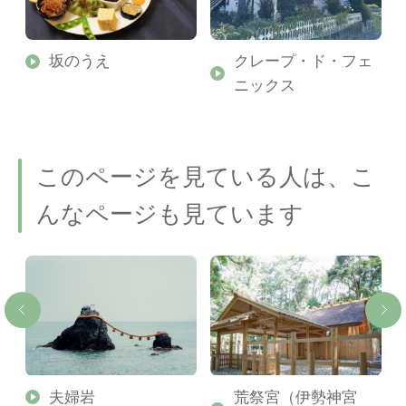
グ
坂のうえ
クレープ・ド・フェ
ニックス
このページを見ている人は、こ
んなページも見ています
セ
夫婦岩
荒祭宮（伊勢神宮