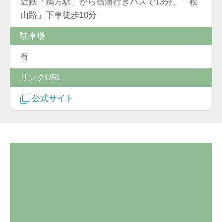
近鉄「鵜方駅」から宿浦行きバスで13分、「桧
山路」下車徒歩10分
駐車場
有
リンクURL
公式サイト