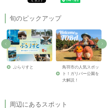
旬のピックアップ
勢
ぶらりすと
鳥羽市の人気スポッ
ト！ガリバー公園を
ご
大解説！
周辺にあるスポット