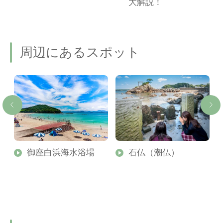
ご
大解説！
周辺にあるスポット
御座白浜海水浴場
石仏（潮仏）