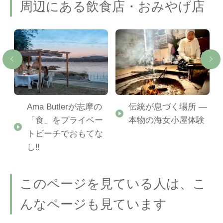
周辺にある飲食店・おみやげ店
具
Ama Butlerが志摩の
伝統が息づく場所 ―
「食」をプライベー
本物の海女小屋体験
トビーチでおもてな
し‼
このページを見ている人は、こ
んなページも見ています