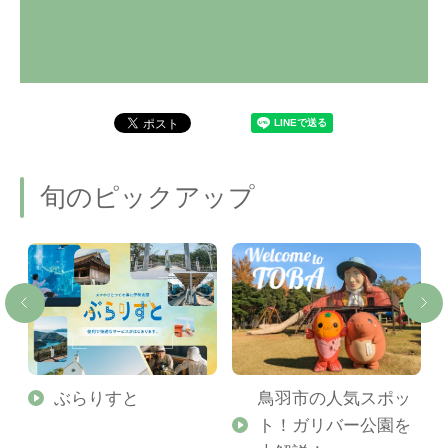
旬のピックアップ
勢
ぶらりすと
鳥羽市の人気スポッ
ト！ガリバー公園を