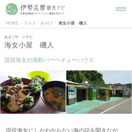
HOME
グルメ・みやげ
海女小屋 磯人
あまごや いそど
海女小屋 磯人
現役海女の海鮮バーベキューハウス
現役海女にしかわからない海の話を聞きなが