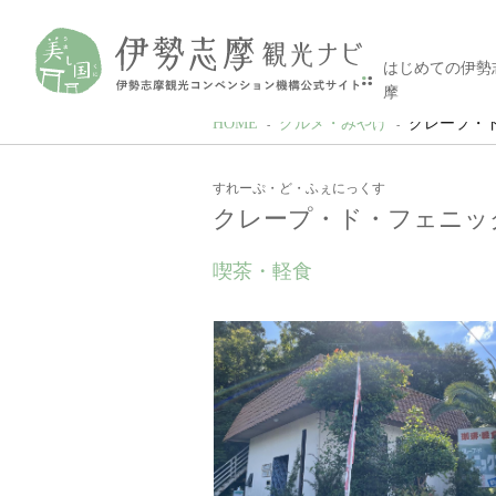
はじめての伊勢
摩
HOME
グルメ・みやげ
クレープ・
すれーぷ・ど・ふぇにっくす
クレープ・ド・フェニッ
喫茶・軽食