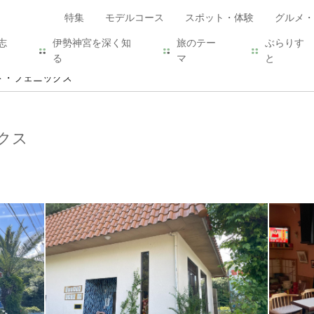
特集
モデルコース
スポット・体験
グルメ・
志
伊勢神宮を深く知
旅のテー
ぶらりす
る
マ
と
ド・フェニックス
クス