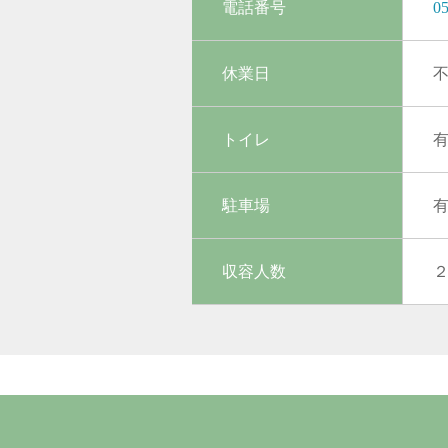
電話番号
05
休業日
トイレ
駐車場
収容人数