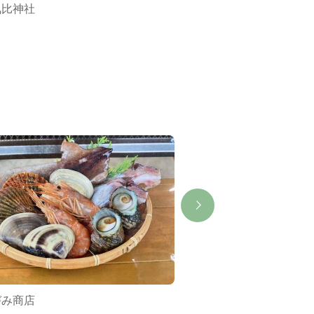
気比神社
鼻かけえびす
づみ商店
プリンス