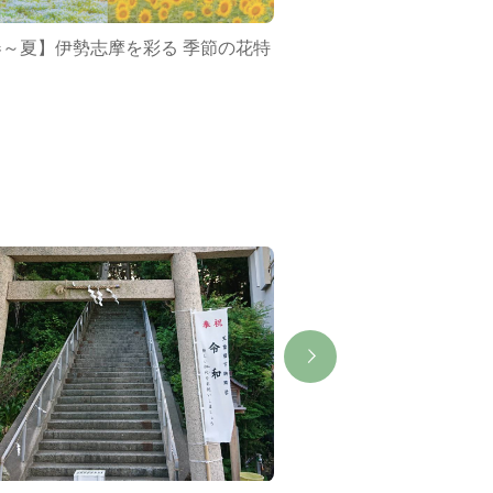
春～夏】伊勢志摩を彩る 季節の花特
ミジュマルバス&ポケ
集