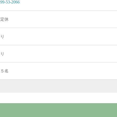
99-53-2066
不定休
有り
有り
２５名