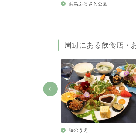
Shima（横山天空カフェテラ
浜島ふるさと公園
周辺にある飲食店・
 ラベドール
坂のうえ