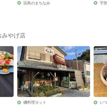
浜島のまちなみ
宇
おみやげ店
磯料理ヨット
い