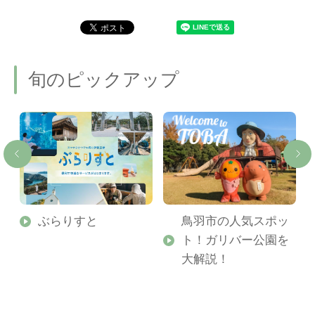
旬のピックアップ
勢
ぶらりすと
鳥羽市の人気スポッ
ト！ガリバー公園を
ご
大解説！