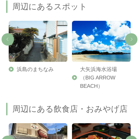
周辺にあるスポット
セ
浜島のまちなみ
大矢浜海水浴場
（BIG ARROW
BEACH）
周辺にある飲食店・おみやげ店