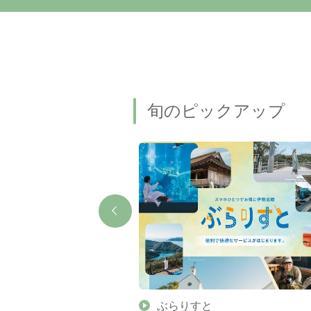
旬のピックアップ
】伊勢志摩の美しい滝 7
ぶらりすと