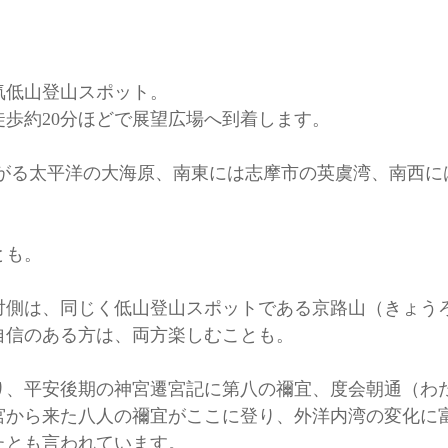
気低山登山スポット。
歩約20分ほどで展望広場へ到着します。
広がる太平洋の大海原、南東には志摩市の英虞湾、南西
とも。
対側は、同じく低山登山スポットである京路山（きょう
自信のある方は、両方楽しむことも。
り、平安後期の神宮遷宮記に第八の禰宜、度会朝通（わ
宮から来た八人の禰宜がここに登り、外洋内湾の変化に
たとも言われています。