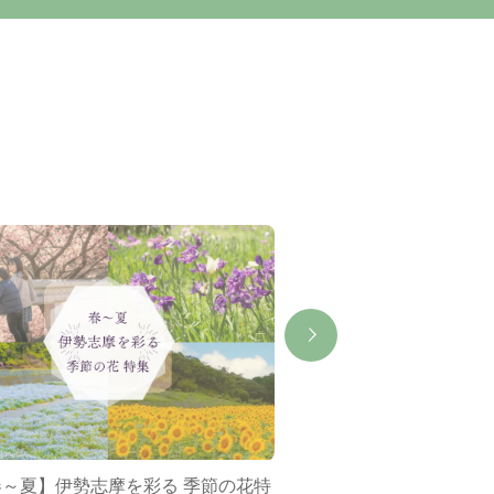
春～夏】伊勢志摩を彩る 季節の花特
ミジュマルバス&ポケ