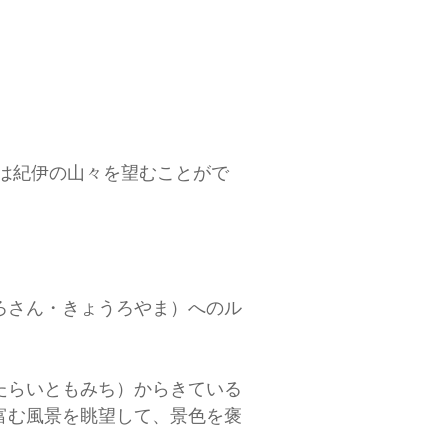
には紀伊の山々を望むことがで
ろさん・きょうろやま）へのル
たらいともみち）からきている
富む風景を眺望して、景色を褒