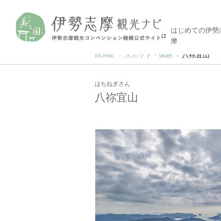
はじめての伊勢
摩
HOME
スポット・体験
八祢宜山
はちねぎさん
八祢宜山