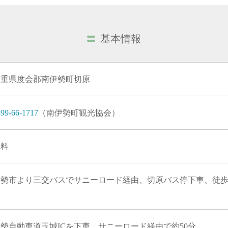
基本情報
三重県度会郡南伊勢町切原
99-66-1717
（南伊勢町観光協会）
無料
伊勢市より三交バスでサニーロード経由、切原バス停下車、徒歩約
勢自動車道玉城ICを下車、サニーロード経由で約50分