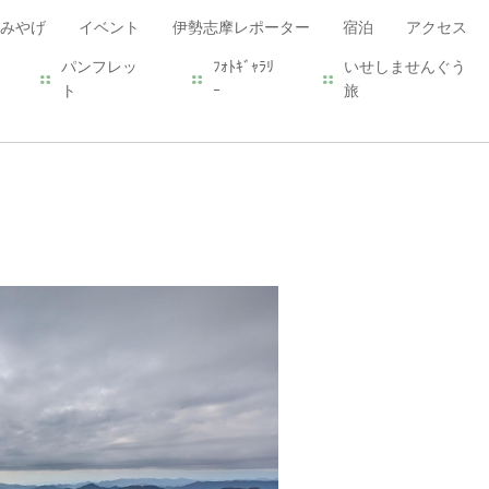
みやげ
イベント
伊勢志摩レポーター
宿泊
アクセス
パンフレッ
ﾌｫﾄｷﾞｬﾗﾘ
いせしませんぐう
ト
ｰ
旅