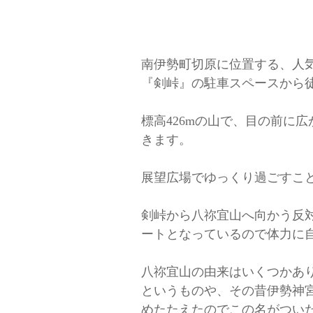
南伊勢町切原に位置する、人
『剣峠』の駐車スペースから徒
標高426mの山で、目の前に
きます。
展望広場でゆっくり過ごすこ
剣峠から八祢宜山へ向かう反
ートとなっているので体力に
八祢宜山の由来はいくつかあ
というものや、その昔伊勢神
めたたえたのでこの名がつい