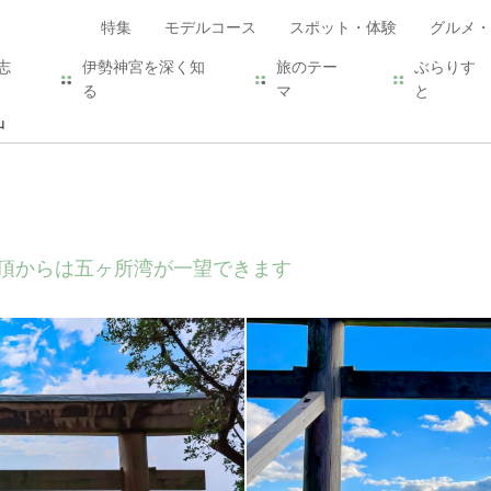
特集
モデルコース
スポット・体験
グルメ・
志
伊勢神宮を深く知
旅のテー
ぶらりす
る
マ
と
山
山頂からは五ヶ所湾が一望できます