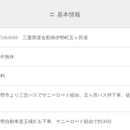
基本情報
516-0101 三重県度会郡南伊勢町五ヶ所浦
年中無休
無料
伊勢市より三交バスでサニーロード経由、五ヶ所バス停下車、徒
勢自動車道玉城ICを下車、サニーロード経由で約30分