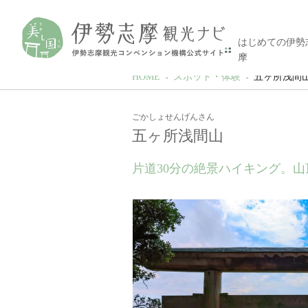
はじめての伊勢
摩
HOME
スポット・体験
五ヶ所浅間
ごかしょせんげんさん
五ヶ所浅間山
片道30分の絶景ハイキング。