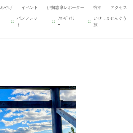
みやげ
イベント
伊勢志摩レポーター
宿泊
アクセス
パンフレッ
ﾌｫﾄｷﾞｬﾗﾘ
いせしませんぐう
ト
ｰ
旅