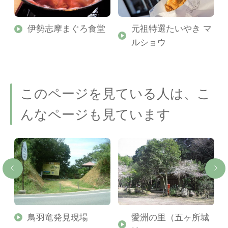
ap
伊勢志摩まぐろ食堂
元祖特選たいやき マ
ルショウ
このページを見ている人は、こ
んなページも見ています
鳥羽竜発見現場
愛洲の里（五ヶ所城