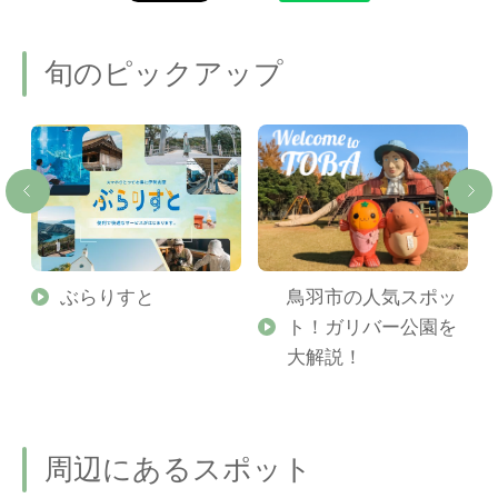
旬のピックアップ
勢
ぶらりすと
鳥羽市の人気スポッ
ト！ガリバー公園を
ご
大解説！
周辺にあるスポット