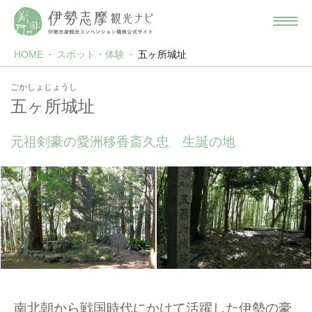
HOME
スポット・体験
五ヶ所城址
ごかしょじょうし
五ヶ所城址
元祖剣豪の愛洲移香斎久忠 生誕の地
南北朝から戦国時代にかけて活躍した伊勢の豪