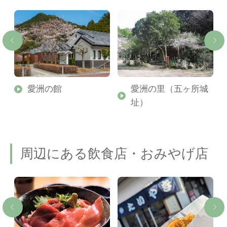
愛洲の館
愛洲の里（五ヶ所城
址）
周辺にある飲食店・おみやげ店