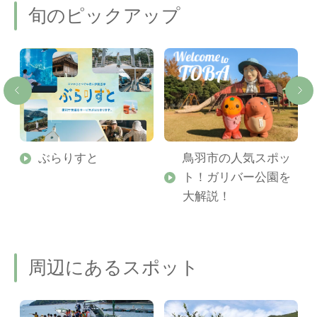
旬のピックアップ
勢
ぶらりすと
鳥羽市の人気スポッ
ト！ガリバー公園を
ご
大解説！
周辺にあるスポット