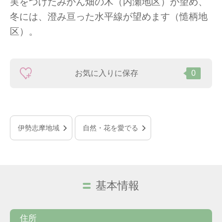
実をつけたみかん畑の木（内瀬地区）が望め、
冬には、澄み亘った水平線が望めます（慥柄地
区）。
お気に入りに保存
0
伊勢志摩地域
自然・花を愛でる
基本情報
住所