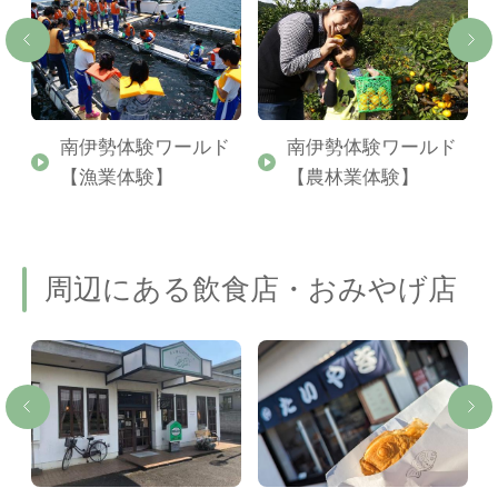
美
南伊勢体験ワールド
南伊勢体験ワールド
【漁業体験】
【農林業体験】
周辺にある飲食店・おみやげ店