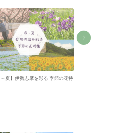
春～夏】伊勢志摩を彩る 季節の花特
ミジュマルバス&ポケ
集