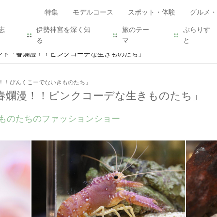
特集
モデルコース
スポット・体験
グルメ・
志
伊勢神宮を深く知
旅のテー
ぶらりす
る
マ
と
ント「春爛漫！！ピンクコーデな生きものたち」
！！ぴんくこーでないきものたち」
春爛漫！！ピンクコーデな生きものたち」
ものたちのファッションショー