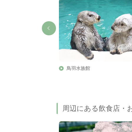
漁師町の島ランチツアー
鳥羽水族館
くらぶ）
周辺にある飲食店・