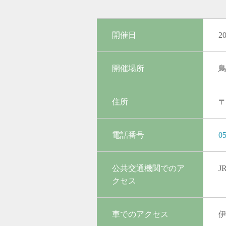
開催日
2
開催場所
住所
〒
電話番号
05
公共交通機関でのア
J
クセス
車でのアクセス
伊