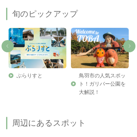
旬のピックアップ
勢
ぶらりすと
鳥羽市の人気スポッ
ト！ガリバー公園を
ご
大解説！
周辺にあるスポット