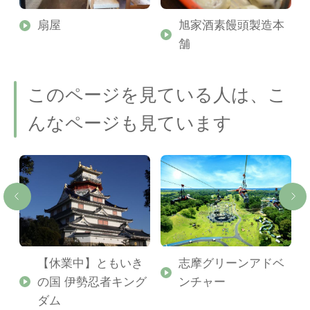
扇屋
旭家酒素饅頭製造本
舗
このページを見ている人は、こ
んなページも見ています
【休業中】ともいき
志摩グリーンアドベ
の国 伊勢忍者キング
ンチャー
ダム