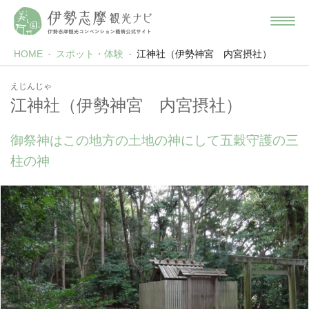
HOME
スポット・体験
江神社（伊勢神宮 内宮摂社）
えじんじゃ
江神社（伊勢神宮 内宮摂社）
御祭神はこの地方の土地の神にして五穀守護の三
柱の神