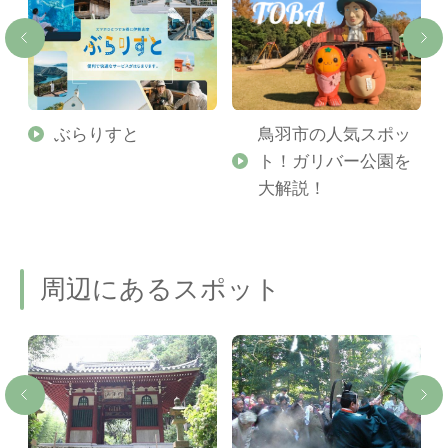
勢
ぶらりすと
鳥羽市の人気スポッ
ト！ガリバー公園を
ご
大解説！
周辺にあるスポット