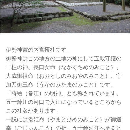
伊勢神宮の内宮摂社です。
御祭神はこの地方の土地の神にして五穀守護の
三柱の神、長口女命（ながくちめのみこと）、
大歳御祖命（おおとしのみおやのみこと）、宇
加乃御玉命（うかのみたまのみこと）です。
「蒔絵（巻江）の明神」とも称されています。
五十鈴川の河口で入江になっているところから
この社名があります。
一説には倭姫命（やまとひめのみこと）が御巡
幸（ごじゅんこう）の折、五十鈴河江へ至ると