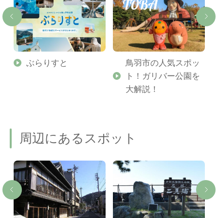
勢
ぶらりすと
鳥羽市の人気スポッ
ト！ガリバー公園を
ご
大解説！
周辺にあるスポット