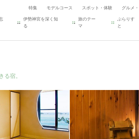
特集
モデルコース
スポット・体験
グルメ・
志
伊勢神宮を深く知
旅のテー
ぶらりす
る
マ
と
きる宿。