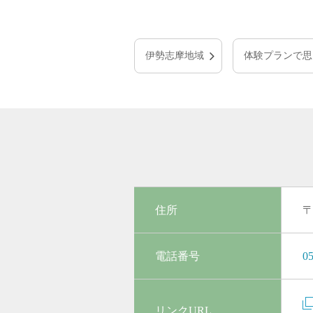
伊勢志摩地域
体験プランで思
住所
〒
電話番号
05
リンクURL