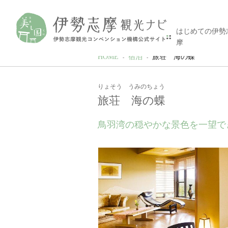
はじめての伊勢
摩
HOME
宿泊
旅荘 海の蝶
りょそう うみのちょう
旅荘 海の蝶
鳥羽湾の穏やかな景色を一望で