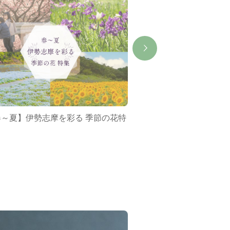
春～夏】伊勢志摩を彩る 季節の花特
ミジュマルバス&ポケ
集