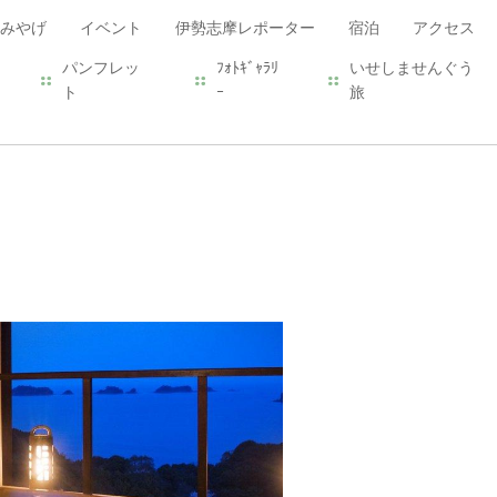
みやげ
イベント
伊勢志摩レポーター
宿泊
アクセス
パンフレッ
ﾌｫﾄｷﾞｬﾗﾘ
いせしませんぐう
ト
ｰ
旅