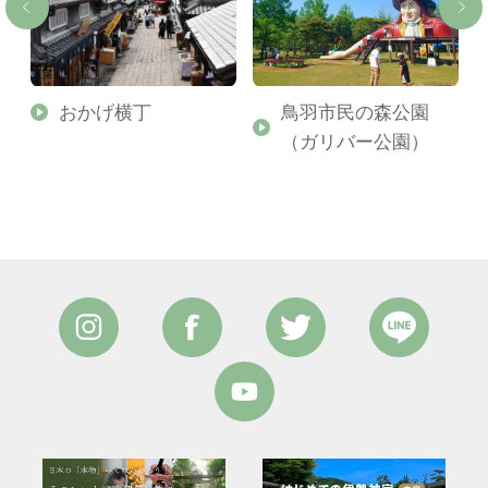
婦
おかげ横丁
鳥羽市民の森公園
（ガリバー公園）