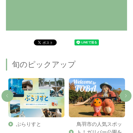
旬のピックアップ
勢
ぶらりすと
鳥羽市の人気スポッ
ト！ガリバー公園を