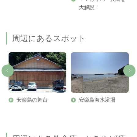
ご
大解説！
周辺にあるスポット
安楽島の舞台
安楽島海水浴場