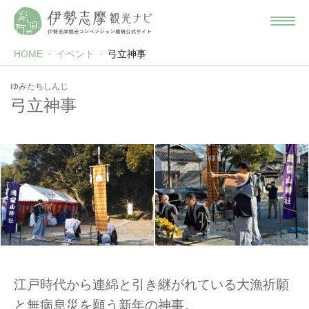
HOME
イベント
弓立神事
ゆみたちしんじ
弓立神事
江戸時代から連綿と引き継がれている大漁祈願
と無病息災を願う新年の神事。