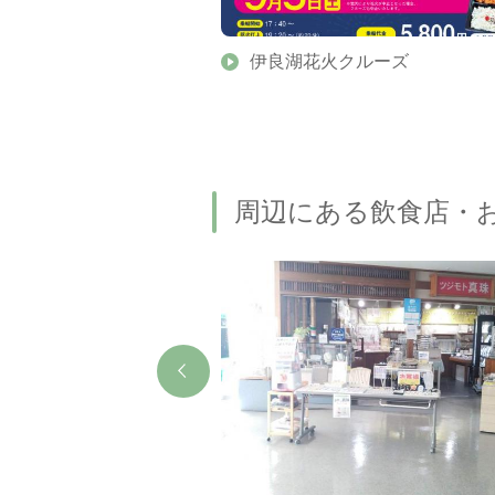
かどや
伊良湖花火クルーズ
周辺にある飲食店・