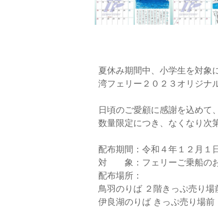
夏休み期間中、小学生を対象
湾フェリー２０２３オリジナ
日頃のご愛顧に感謝を込めて
数量限定につき、なくなり次
配布期間：令和４年１２月１
対 象：フェリーご乗船の
配布場所：
鳥羽のりば ２階きっぷ売り場
伊良湖のりば きっぷ売り場