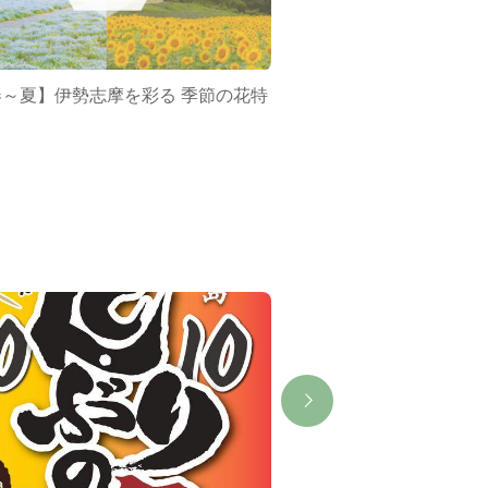
春～夏】伊勢志摩を彩る 季節の花特
ミジュマルバス&ポケ
集