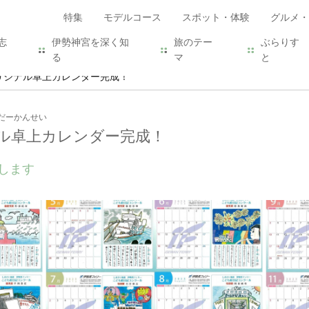
特集
モデルコース
スポット・体験
グルメ・
志
伊勢神宮を深く知
旅のテー
ぶらりす
る
マ
と
リジナル卓上カレンダー完成！
だーかんせい
ル卓上カレンダー完成！
します