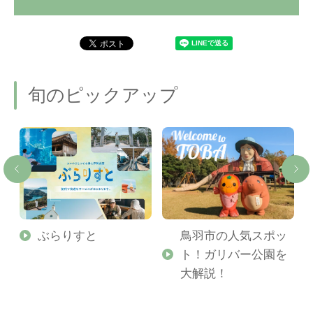
旬のピックアップ
勢
ぶらりすと
鳥羽市の人気スポッ
ト！ガリバー公園を
ご
大解説！