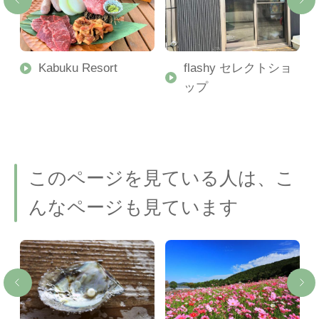
い
Kabuku Resort
flashy セレクトショ
ップ
このページを見ている人は、こ
んなページも見ています