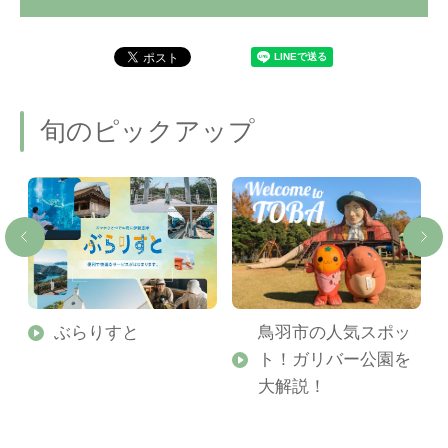
旬のピックアップ
勢
ぶらりすと
鳥羽市の人気スポッ
ト！ガリバー公園を
ご
大解説！