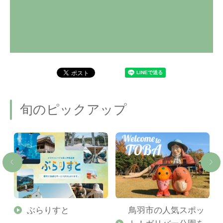
旬のピックアップ
勢
ぶらりすと
鳥羽市の人気スポッ