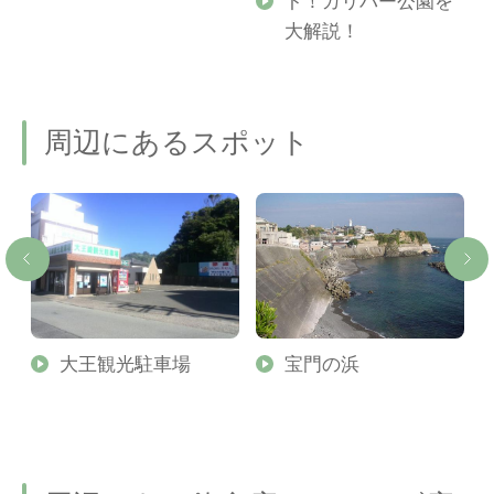
ト！ガリバー公園を
ご
大解説！
周辺にあるスポット
大王観光駐車場
宝門の浜