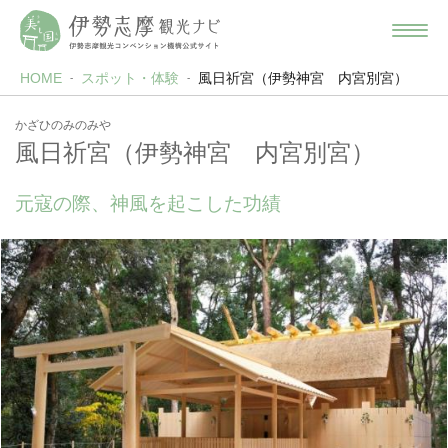
HOME
スポット・体験
風日祈宮（伊勢神宮 内宮別宮）
かざひのみのみや
風日祈宮（伊勢神宮 内宮別宮）
元寇の際、神風を起こした功績