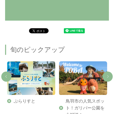
旬のピックアップ
勢
ぶらりすと
鳥羽市の人気スポッ
ト！ガリバー公園を