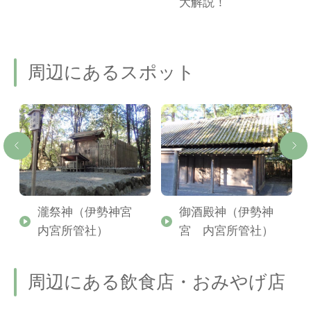
ご
大解説！
周辺にあるスポット
神
瀧祭神（伊勢神宮
御酒殿神（伊勢神
内宮所管社）
宮 内宮所管社）
周辺にある飲食店・おみやげ店