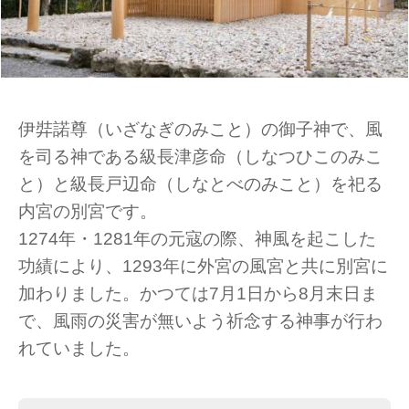
伊弉諾尊（いざなぎのみこと）の御子神で、風
を司る神である級長津彦命（しなつひこのみこ
と）と級長戸辺命（しなとべのみこと）を祀る
内宮の別宮です。
1274年・1281年の元寇の際、神風を起こした
功績により、1293年に外宮の風宮と共に別宮に
加わりました。かつては7月1日から8月末日ま
で、風雨の災害が無いよう祈念する神事が行わ
れていました。