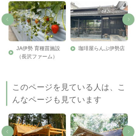
町
JA伊勢 育種苗施設
珈琲屋らんぷ伊勢店
（長沢ファーム）
このページを見ている人は、こ
んなページも見ています