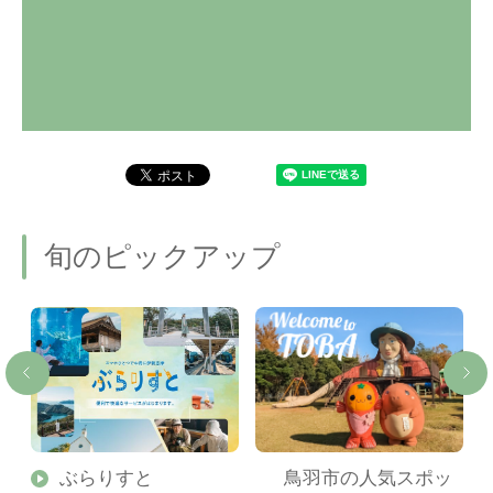
旬のピックアップ
勢
ぶらりすと
鳥羽市の人気スポッ