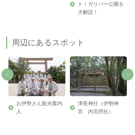
ト！ガリバー公園を
ご
大解説！
周辺にあるスポット
げ
お伊勢さん観光案内
津長神社（伊勢神
人
宮 内宮摂社）