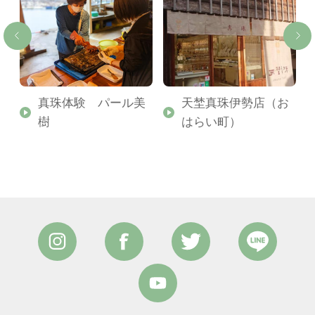
真珠体験 パール美
天埜真珠伊勢店（お
樹
はらい町）