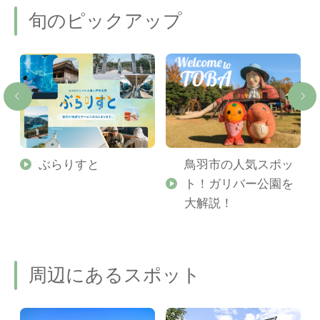
旬のピックアップ
勢
ぶらりすと
鳥羽市の人気スポッ
ト！ガリバー公園を
ご
大解説！
周辺にあるスポット