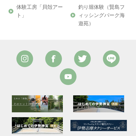
ド
体験工房「貝殻アー
釣り堀体験（賢島フ
ト」
ィッシングパーク海
遊苑）