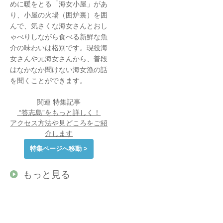
めに暖をとる「海女小屋」があ
り、小屋の火場（囲炉裏）を囲
んで、気さくな海女さんとおし
ゃべりしながら食べる新鮮な魚
介の味わいは格別です。現役海
女さんや元海女さんから、普段
はなかなか聞けない海女漁の話
を聞くことができます。
関連 特集記事
“答志島”をもっと詳しく！
アクセス方法や見どころをご紹
介します
特集ページへ移動 >
もっと見る