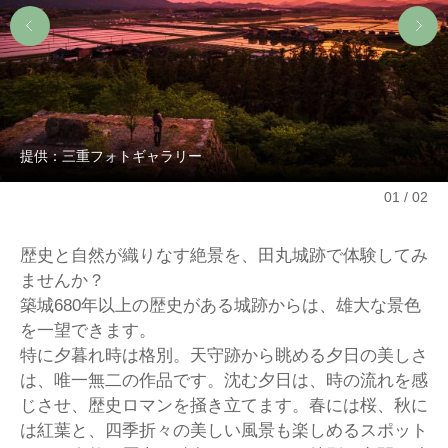
提供：三重フォトギャラリー
01
02
歴史と自然が織りなす絶景を、田丸城跡で体験してみ
ませんか？
築城680年以上の歴史がある城跡からは、雄大な景色
を一望できます。
特に夕暮れ時は格別。天守跡から眺める夕日の美しさ
は、唯一無二の作品です。沈む夕日は、時の流れを感
じさせ、歴史ロマンを掻き立てます。春には桜、秋に
は紅葉と、四季折々の美しい風景も楽しめるスポット