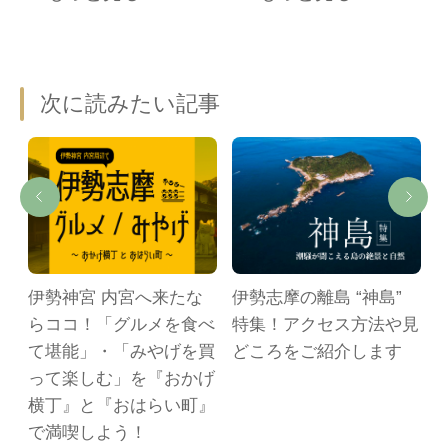
次に読みたい記事
ト
伊勢神宮 内宮へ来たな
伊勢志摩の離島 “神島”
日
らココ！「グルメを食べ
特集！アクセス方法や見
ー
て堪能」・「みやげを買
どころをご紹介します
約
って楽しむ」を『おかげ
横丁』と『おはらい町』
で満喫しよう！