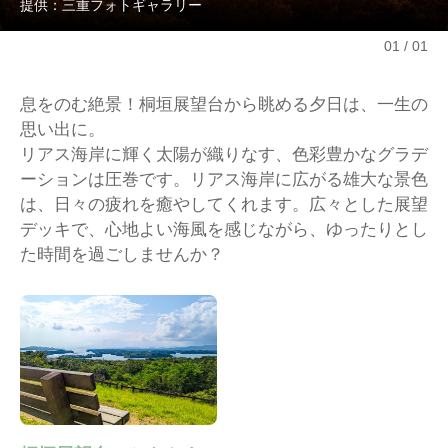
提供：三重フォトギャラリー
01
01
息をのむ絶景！桐垣展望台から眺める夕日は、一生の
思い出に。
リアス海岸に輝く太陽が織りなす、色彩豊かなグラデ
ーションは圧巻です。リアス海岸に広がる雄大な景色
は、日々の疲れを癒やしてくれます。広々とした展望
デッキで、心地よい海風を感じながら、ゆったりとし
た時間を過ごしませんか？