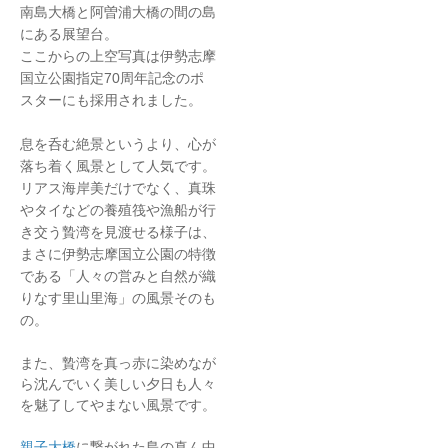
南島大橋と阿曽浦大橋の間の島
にある展望台。
ここからの上空写真は伊勢志摩
国立公園指定70周年記念のポ
スターにも採用されました。
息を呑む絶景というより、心が
落ち着く風景として人気です。
リアス海岸美だけでなく、真珠
やタイなどの養殖筏や漁船が行
き交う贄湾を見渡せる様子は、
まさに伊勢志摩国立公園の特徴
である「人々の営みと自然が織
りなす里山里海」の風景そのも
の。
また、贄湾を真っ赤に染めなが
ら沈んでいく美しい夕日も人々
を魅了してやまない風景です。
親子大橋
に繋がれた島の真ん中