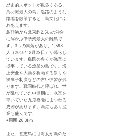
歴史的スポットが数多くある、
鳥羽湾最大の島。迷路のような
路地を散策すると、島文化にふ
れあえます。
鳥羽港から北東約2.5㎞の沖合
に浮かぶ伊勢湾最大の離島で
す。3つの集落があり、1,598
人（2016年2月29日）が暮らし
ています。島民の多くが漁業に
従事している漁業の島です。海
上安全や大漁を祈願する祭りや
寝屋子制度などの古い慣習が残
ります。戦国時代と呼ばれ、世
が乱れていた中世期に、水軍を
率いていた九鬼嘉隆にまつわる
史跡があります。漁港もあり漁
業も盛んです。
●周囲 26.3km
また、答志島には海女が漁のた