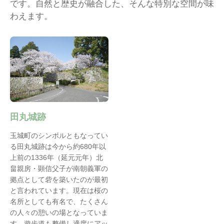
です。自然と歴史が融合した、そんな特別な空間が味
わえます。
田丸城跡
玉城町のシンボルともなってい
る田丸城跡は今から約680年以
上前の1336年（延元元年）北
畠親房・顕信父子が南朝義軍の
拠点として砦を築いたのが最初
と言われています。現在は桜の
名所としても有名で、たくさん
の人々の憩いの場となっていま
す。遊歩道も整備し適度にアッ