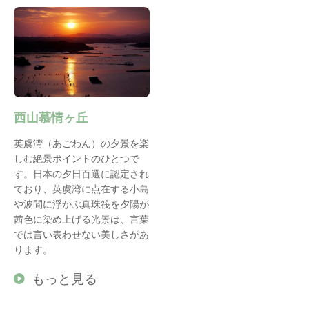
西山慕情ヶ丘
英虞湾（あごわん）の夕景を楽
しむ絶景ポイントのひとつで
す。日本の夕日百選に認定され
ており、英虞湾に点在する小島
や波間に浮かぶ真珠筏を夕陽が
茜色に染め上げる光景は、言葉
では言い表わせない美しさがあ
ります。
もっと見る