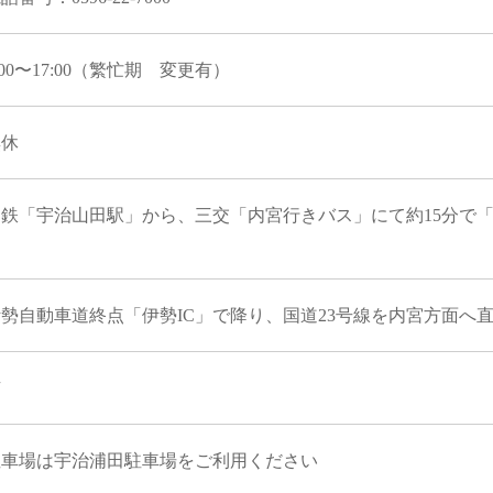
:00〜17:00（繁忙期 変更有）
無休
近鉄「宇治山田駅」から、三交「内宮行きバス」にて約15分で「
勢自動車道終点「伊勢IC」で降り、国道23号線を内宮方面へ直
有
駐車場は宇治浦田駐車場をご利用ください