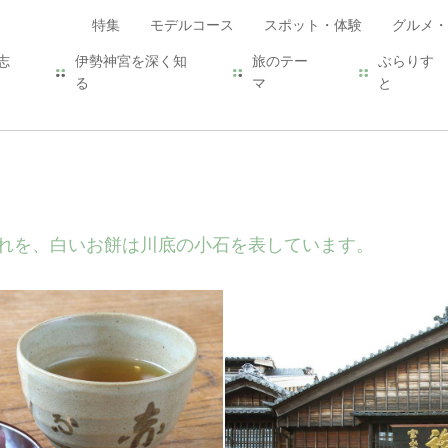
特集
モデルコース
スポット・体験
グルメ・
志
伊勢神宮を深く知
旅のテー
ぶらりす
る
マ
と
れを、白いお餅は川底の小石を表しています。