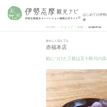
はじめての伊勢
摩
HOME
スポット・体験
赤福本店
あかふくほんてん
赤福本店
餡につけた三筋は五十鈴川の流