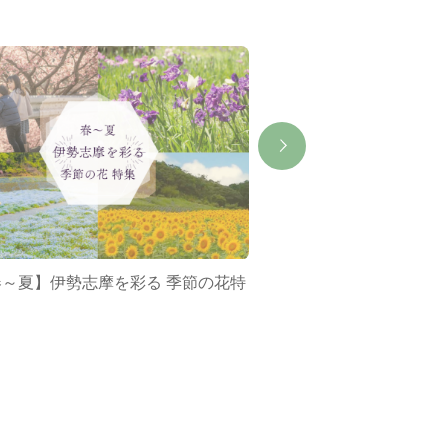
春～夏】伊勢志摩を彩る 季節の花特
ミジュマルバス&ポケ
集